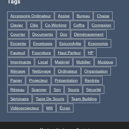
Tags
Accessoire Ordinateur
Assise
Bureau
Chaise
Clavier
Clés
Co-Working
Coffre
Connexion
Courrier
Documents
Dos
Déménagement
Enceinte
Enveloppe
Epicondylite
Ergonomie
Fauteuil
Fourniture
Haut Parleur
HP
Imprimante
Local
Matériel
Mobilier
Musique
Ménage
Nettoyage
Ordinateur
Organisation
Papier
Projecteur
Présentation
Rentrée
Réseau
Scanner
Son
Souris
Sécurité
Séminaire
Tapis De Souris
Team Building
Vidéoprojecteur
Wifi
Écran