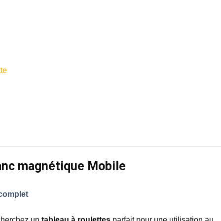
tte
anc magnétique Mobile
complet
cherchez un
tableau à roulettes
parfait pour une utilisation au