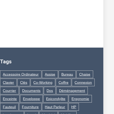
Tags
Accessoire Ordinateur
Assise
Bureau
Chaise
Clavier
Clés
Co-Working
Coffre
Connexion
Courrier
Documents
Dos
Déménagement
Enceinte
Enveloppe
Epicondylite
Ergonomie
Fauteuil
Fourniture
Haut Parleur
HP