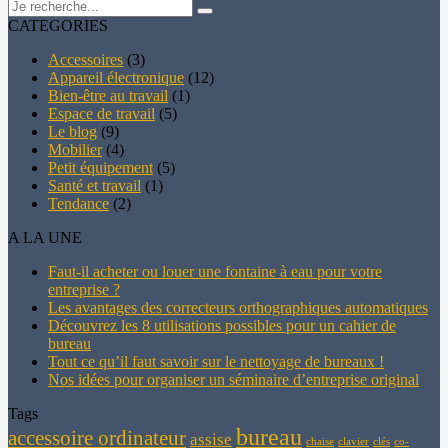
CATEGORIES
Accessoires
(3)
Appareil électronique
(12)
Bien-être au travail
(1)
Espace de travail
(5)
Le blog
(9)
Mobilier
(4)
Petit équipement
(5)
Santé et travail
(1)
Tendance
(2)
A LA UNE
Faut-il acheter ou louer une fontaine à eau pour votre
entreprise ?
Les avantages des correcteurs orthographiques automatiques
Découvrez les 8 utilisations possibles pour un cahier de
bureau
Tout ce qu’il faut savoir sur le nettoyage de bureaux !
Nos idées pour organiser un séminaire d’entreprise original
Tags
bureau
accessoire ordinateur
assise
chaise
clavier
clés
co-