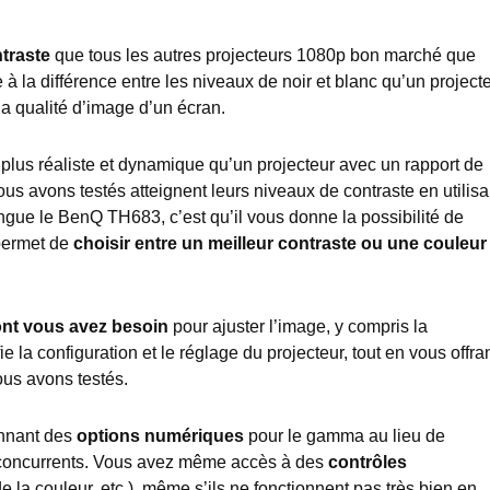
ntraste
que tous les autres projecteurs 1080p bon marché que
 à la différence entre les niveaux de noir et blanc qu’un project
 la qualité d’image d’un écran.
 plus réaliste et dynamique qu’un projecteur avec un rapport de
ous avons testés atteignent leurs niveaux de contraste en utilisa
ingue le BenQ TH683, c’est qu’il vous donne la possibilité de
 permet de
choisir entre un meilleur contraste ou une couleur
ont vous avez besoin
pour ajuster l’image, y compris la
 la configuration et le réglage du projecteur, tout en vous offra
ous avons testés.
onnant des
options numériques
pour le gamma au lieu de
s concurrents. Vous avez même accès à des
contrôles
e la couleur, etc.), même s’ils ne fonctionnent pas très bien en