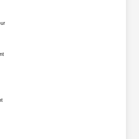
eur
nt
nt