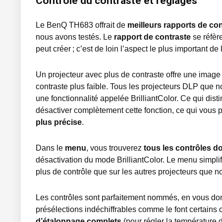
Contrôle du contraste et réglages
Le BenQ TH683 offrait de
meilleurs rapports de co
nous avons testés. Le
rapport de contraste
se réfère
peut créer ; c’est de loin l’aspect le plus important de
Un projecteur avec plus de contraste offre une image
contraste plus faible. Tous les projecteurs DLP que n
une fonctionnalité appelée BrilliantColor. Ce qui dist
désactiver complètement cette fonction, ce qui vous
plus précise
.
Dans le
menu
, vous trouverez
tous les contrôles d
désactivation du mode BrilliantColor. Le menu simplifie
plus de contrôle que sur les autres projecteurs que n
Les contrôles sont parfaitement nommés, en vous d
présélections indéchiffrables comme le font certain
d’étalonnage complets
(pour régler la température d