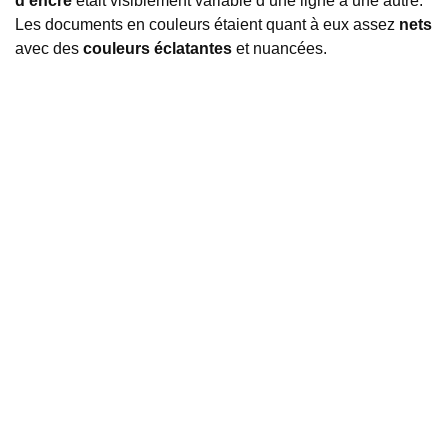
d’encre
était visiblement variable d’une ligne à une autre.
Les documents en couleurs étaient quant à eux assez
nets
avec des
couleurs éclatantes
et nuancées.