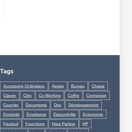
Tags
Accessoire Ordinateur
Assise
Bureau
Chaise
Clavier
Clés
Co-Working
Coffre
Connexion
Courrier
Documents
Dos
Déménagement
Enceinte
Enveloppe
Epicondylite
Ergonomie
Fauteuil
Fourniture
Haut Parleur
HP