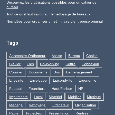
Découvrez les 8 utilisations possibles pour un cahier de
bureau
Tout ce qu’il faut savoir sur le nettoyage de bureaux !
Nos idées pour organiser un séminaire d’entreprise original
Tags
Accessoire Ordinateur
Assise
Bureau
Chaise
Clavier
Clés
Co-Working
Coffre
Connexion
Courrier
Documents
Dos
Déménagement
Enceinte
Enveloppe
Epicondylite
Ergonomie
Fauteuil
Fourniture
Haut Parleur
HP
Imprimante
Local
Matériel
Mobilier
Musique
Ménage
Nettoyage
Ordinateur
Organisation
Papier
Projecteur
Présentation
Rentrée