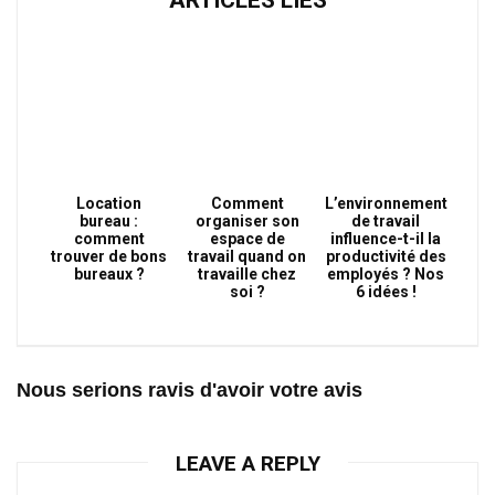
ARTICLES LIÉS
Location
Comment
L’environnement
bureau :
organiser son
de travail
comment
espace de
influence-t-il la
trouver de bons
travail quand on
productivité des
bureaux ?
travaille chez
employés ? Nos
soi ?
6 idées !
Nous serions ravis d'avoir votre avis
LEAVE A REPLY